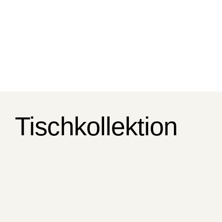
unserem Holzlager stehen Ihnen mehr als 20
verschiedene Holzarten zur Auswahl und Sie
können den Stamm für Ihren Tisch gleich direkt bei
uns vor Ort auswählen. Die Holzoberfläche kann
nach Ihren Wünschen geseift oder geölt werden.
Tischkollektion