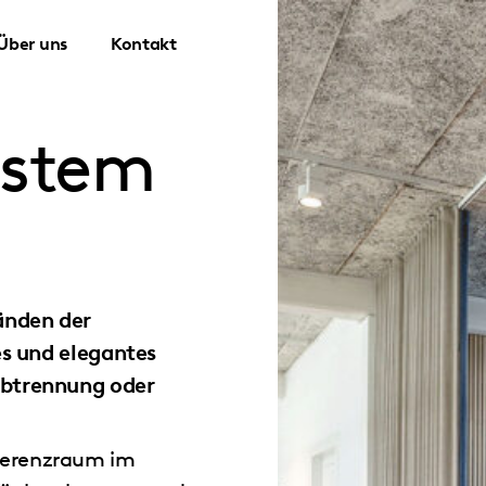
Über uns
Kontakt
ystem
änden der
es und elegantes
Abtrennung oder
ferenzraum im