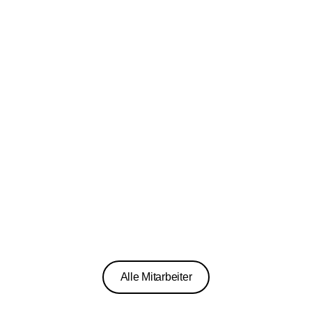
Lehrling 3. Lehrjahr
Maël Ströbel
Lehrling 2. Lehrjahr
Alle Mitarbeiter