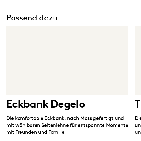
Passend dazu
Eckbank Degelo
T
Die komfortable Eckbank, nach Mass gefertigt und
Di
mit wählbaren Seitenlehne für entspannte Momente
un
mit Freunden und Familie
un