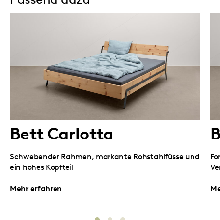
Bett Carlotta
B
Schwebender Rahmen, markante Rohstahlfüsse und
Fo
ein hohes Kopfteil
Ve
Mehr erfahren
Me