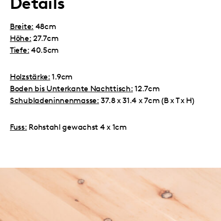
Details
Breite:
48cm
Höhe:
27.7cm
Tiefe:
40.5cm
Holzstärke:
1.9cm
Boden bis Unterkante Nachttisch:
12.7cm
Schubladeninnenmasse:
37.8 x 31.4 x 7cm (B x T x H)
Fuss:
Rohstahl gewachst 4 x 1cm