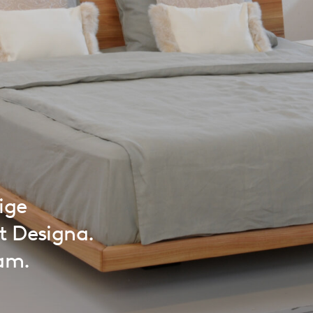
ige
t Designa.
sam.