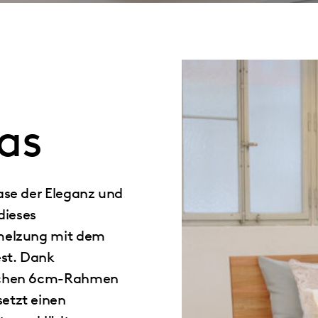
as
ase der Eleganz und
dieses
hmelzung mit dem
st. Dank
ischen 6cm-Rahmen
etzt einen